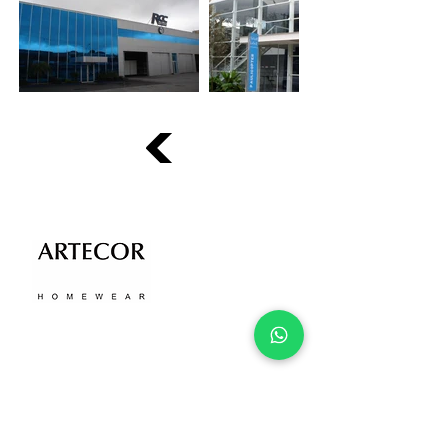
ATENDIMENTO
(
11) 3726-5747
(11) 91913-0795